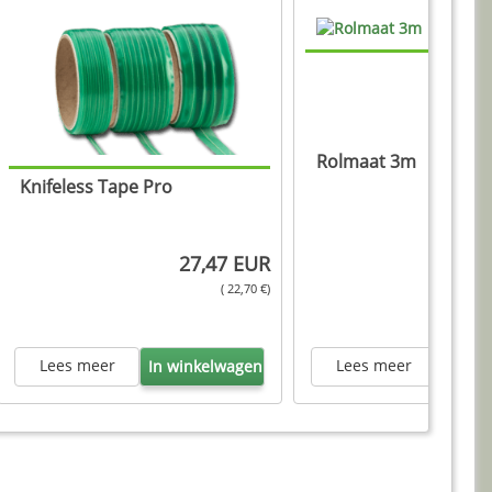
Rolmaat 3m
Knifeless Tape Pro
27,47 EUR
( 22,70 €)
Lees meer
Lees meer
In winkelwagen
In wi