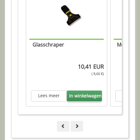
Glasschraper
Montagesc
10,41 EUR
( 8,60 €)
Lees meer
Lees me
In winkelwagen