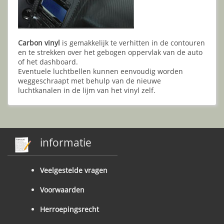
Carbon vinyl
is gemakkelijk te verhitten in de contouren
en te strekken over het gebogen oppervlak van de auto
of het dashboard.
Eventuele luchtbellen kunnen eenvoudig worden
weggeschraapt met behulp van de nieuwe
luchtkanalen in de lijm van het vinyl zelf.
informatie
Veelgestelde vragen
Voorwaarden
Herroepingsrecht