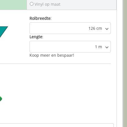
Vinyl op maat
Rolbreedte
:
126 cm
Lengte
:
1 m
Koop meer en bespaar!