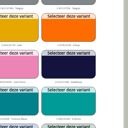
(1461) 076M - Telegrijs
(1491) 076B - Telegrijs
teer deze variant
Selecteer deze variant
(1464) 021M - Geel
(1478) 035B - Oranje
teer deze variant
Selecteer deze variant
469) 045M – Zacht Roze
(1523) 518M - Staalblauw
teer deze variant
Selecteer deze variant
53) 066B - Turkoois Blauw
(1485) 054B - Turkoois
teer deze variant
Selecteer deze variant