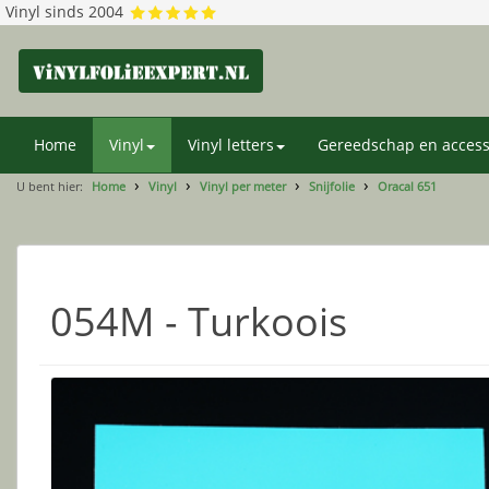
Vinyl sinds 2004
Home
Vinyl
Vinyl letters
Gereedschap en access
U bent hier:
Home
Vinyl
Vinyl per meter
Snijfolie
Oracal 651
054M - Turkoois