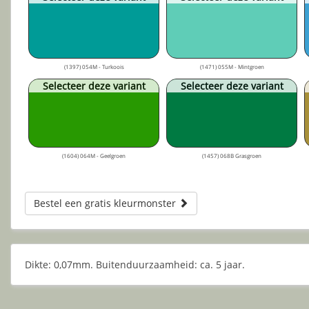
(1397) 054M - Turkoois
(1471) 055M - Mintgroen
Selecteer deze variant
Selecteer deze variant
(1604) 064M - Geelgroen
(1457) 068B Grasgroen
Bestel een gratis kleurmonster
Dikte: 0,07mm. Buitenduurzaamheid: ca. 5 jaar.