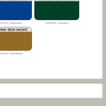
62) 057B - Verkeersblauw
(1448) 060B - Donkergroen
teer deze variant
6) 092M - Koper (Metallic)