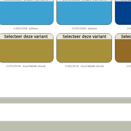
(1483) 056B - Ijsblauw
(1470) 056M - Ijsblauw
(14
Selecteer deze variant
Selecteer deze variant
Selec
(1475) 091M - Goud Metallic (Goud)
(1492) 091B - Goud Metallic (Goud)
(147