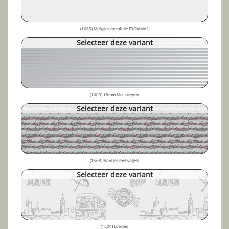
(1685) Melkglas raamfolie E3GIVMV2
Selecteer deze variant
(1603) 18mm Mat strepen
Selecteer deze variant
(1568) Nootjes met vogels
Selecteer deze variant
(1504) Londen