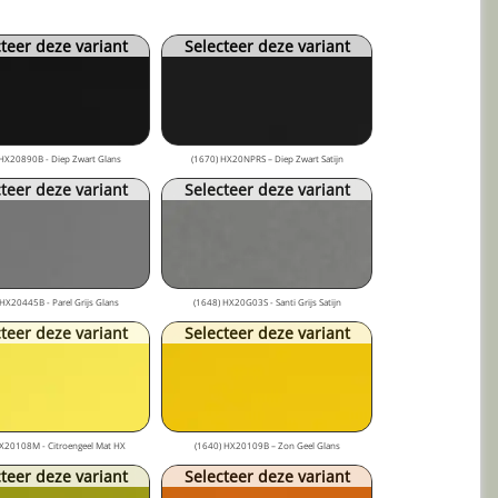
teer deze variant
Selecteer deze variant
HX20890B - Diep Zwart Glans
(1670) HX20NPRS – Diep Zwart Satijn
teer deze variant
Selecteer deze variant
HX20445B - Parel Grijs Glans
(1648) HX20G03S - Santi Grijs Satijn
teer deze variant
Selecteer deze variant
X20108M - Citroengeel Mat HX
(1640) HX20109B – Zon Geel Glans
teer deze variant
Selecteer deze variant