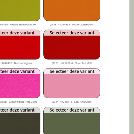
0558B - Metallic Yellow Gloss HX
(1658) HX20495B - Urban Oranje Glans
teer deze variant
Selecteer deze variant
 HX20200B - Bloedrood glans
(1705) HX20200M - Blood Red Matt
teer deze variant
Selecteer deze variant
RINB – Glitter Indiase Roze Glans
(2314) HX20R11B - Lady Pink Gloss
teer deze variant
Selecteer deze variant