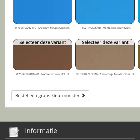
(1709) HX20219S - Ara Blauw Metallic Satijn HX
(1652) HX20299B - Montpellier Blauw Glans
Selecteer deze variant
Selecteer deze variant
(1716) HX20MMAM - Marrakesh Bruin Mat HX
(1703) HX20BCMB - Ashen Beige Metallic Gloss HX
Bestel een gratis kleurmonster
informatie