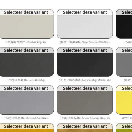
Selecteer deze variant
Selecteer deze variant
Selec
(1698) HX20BNCS - Parelwit Satijn HX
(1667) HX20BSAB - Glitter Saturnus Wit Glans
(1647) 
Selecteer deze variant
Selecteer deze variant
Selec
(1656) HX20423B - Hexis Haai Grijs
(1618) HX20GANM - Antraciet Grijs Metallic Mat
(1657) 
Selecteer deze variant
Selecteer deze variant
Selec
(1666) HX20990B - Meteoriet Grijs Glans
(1697) HX20948B - Bronze Grey Met Gloss HX
(1702) H
Selecteer deze variant
Selecteer deze variant
Selec