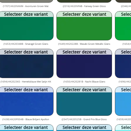
(1707) HX20VAVM - Avonturen Groen Mat
(2316) HX20VFAB - Fairway Green Gloss
(2346) H
Selecteer deze variant
Selecteer deze variant
Selec
(1653) HX20348B - Smaragd Groen Glans
(1649) HX20228B - Wasabi Groen Metallic Glans
(1654) 
Selecteer deze variant
Selecteer deze variant
Selec
(1694) HX20236S - Hemelsblauw Met Satijn HX
(1650) HX20281B - Nacht Blauw Glans
(1696) HX2
Selecteer deze variant
Selecteer deze variant
Selec
(1638) HX20P004B - Blauw Briljant Apollon
(2347) HX20525B - Grand Prix Blue Gloss
(1659) HX205
Selecteer deze variant
Selecteer deze variant
Selec