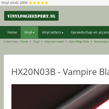
Vinyl sinds 2004
Home
Vinyl
Vinyl letters
Gereedschap en access
U bent hier:
Home
Vinyl
Vinyl per meter
Auto Wrap Folie
Autowrap k
HX20N03B - Vampire Bl