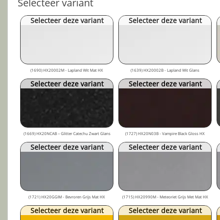
Selecteer variant
Selecteer deze variant
Selecteer deze variant
(1690) HX20002M - Lapland Wit Mat HX
(1639) HX20002B - Lapland Wit Glans
Selecteer deze variant
Selecteer deze variant
(1669) HX20NCAB – Glitter Catechu Zwart Glans
(1727) HX20N03B - Vampire Black Gloss HX
Selecteer deze variant
Selecteer deze variant
(1721) HX20GGIM - Bevroren Grijs Mat HX
(1715) HX20990M - Meteoriet Grijs Met Mat HX
Selecteer deze variant
Selecteer deze variant