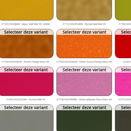
(1720) HX20JJAM - Jaïpur Geel Mat HX -Glitter
(1712) HX20548M - Florida Geel Mat HX
(1706) HX2
Selecteer deze variant
Selecteer deze variant
Selec
(1704) HX20585B - Zenith Orange Gloss HX
(1700) HX20OAUB – Glitter Aurora Oranje Gloss HX
(1644)
Selecteer deze variant
Selecteer deze variant
Selec
(1693) HX20220M - Fuchsia Mat HX
(1718) HX20RDRB – Glitter Jellybean Roze Glans HX
(1672) HX20
Selecteer deze variant
Selecteer deze variant
Selec