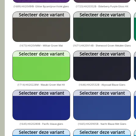
(1689) HX20VBYB- Glitter Byzantijnse Violet glans
(1723) HX20352B - Elderberry Purple Gloss HX
Selecteer deze variant
Selecteer deze variant
(1673) HX20VMIM – Militair Groen Mat
(1671) HX20V14B - Sherwood Groen Metalen Glans
Selecteer deze variant
Selecteer deze variant
(1714) HX20228M - Wasabi Groen Mat HX
(1646) HX20532B - Abyssaal Blauw Glans
Selecteer deze variant
Selecteer deze variant
(1645) HX20280B - Pacific blauw glans
(1665) HX20905B - Nacht Blauw Met Glans
Selecteer deze variant
Selecteer deze variant