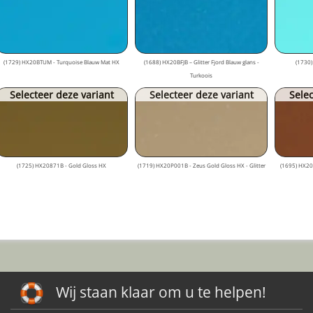
(1729) HX20BTUM - Turquoise Blauw Mat HX
(1688) HX20BFJB – Glitter Fjord Blauw glans -
(1730)
Turkoois
Selecteer deze variant
Selecteer deze variant
Selec
(1725) HX20871B - Gold Gloss HX
(1719) HX20P001B - Zeus Gold Gloss HX - Glitter
(1695) HX20
Wij staan klaar om u te helpen!