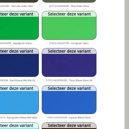
X20V28S - Hercules Green Satin
(2315) HX20VOLB - Olive Green Gloss
teer deze variant
Selecteer deze variant
HX20369B - Appelgroen Glans
(1655) HX20375B - Lichtgroen Glans
teer deze variant
Selecteer deze variant
0905M - Nachtblauw Met Mat HX
(1701) HX20P005B - Triton Blauw Glans HX
teer deze variant
Selecteer deze variant
21S - Racing Saint Blauw Met Satijn
(1651) HX20293B - Caracao Blauw Glans
teer deze variant
Selecteer deze variant