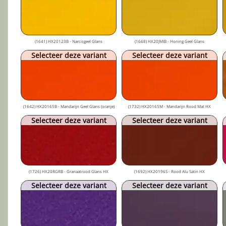
(1641) HX20123B - Narcisgeel Glans
(1668) HX20JMIB - Honing Geel Glans
Selecteer deze variant
Selecteer deze variant
(1642) HX20165B - Mandarijn Geel Glans (oranje)
(1732) HX20165M - Mandarijn Rood Mat HX
Selecteer deze variant
Selecteer deze variant
(1726) HX20RGRB - Granaatrood Glans HX
(1692) HX20196S - Rood Alu Satin HX
Selecteer deze variant
Selecteer deze variant