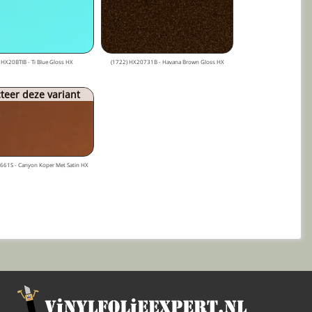
 HX20BTIB - Ti Blue Gloss HX
(1722) HX20731B - Havana Brown Gloss HX
teer deze variant
661S - Canyon Koper Met Satin HX