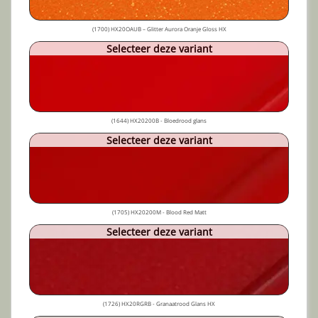
(1700) HX20OAUB – Glitter Aurora Oranje Gloss HX
Selecteer deze variant
(1644) HX20200B - Bloedrood glans
Selecteer deze variant
(1705) HX20200M - Blood Red Matt
Selecteer deze variant
(1726) HX20RGRB - Granaatrood Glans HX