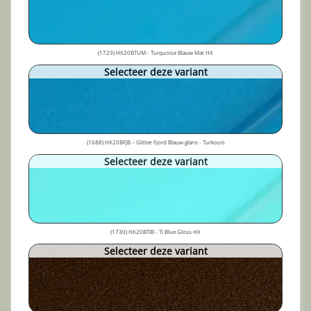
(1729) HX20BTUM - Turquoise Blauw Mat HX
Selecteer deze variant
(1688) HX20BFJB – Glitter Fjord Blauw glans - Turkoois
Selecteer deze variant
(1730) HX20BTIB - Ti Blue Gloss HX
Selecteer deze variant