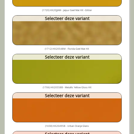
(1720) HX20JJAM - Jaïpur Geel Mat HX -Glitter
Selecteer deze variant
(1712) HX20548M - Florida Geel Mat HX
Selecteer deze variant
(1706) HX20558B - Metallic Yellow Gloss HX
Selecteer deze variant
(1658) HX20495B - Urban Oranje Glans