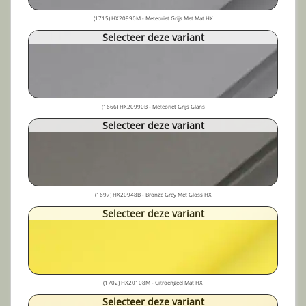
(1715) HX20990M - Meteoriet Grijs Met Mat HX
Selecteer deze variant
(1666) HX20990B - Meteoriet Grijs Glans
Selecteer deze variant
(1697) HX20948B - Bronze Grey Met Gloss HX
Selecteer deze variant
(1702) HX20108M - Citroengeel Mat HX
Selecteer deze variant