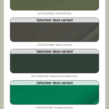
(2315) HX20VOLB - Olive Green Gloss
Selecteer deze variant
(1673) HX20VMIM – Militair Groen Mat
Selecteer deze variant
(1671) HX20V14B - Sherwood Groen Metalen Glans
Selecteer deze variant
(1653) HX20348B - Smaragd Groen Glans