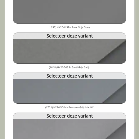
(1657) HX20445B - Parel Grijs Glans
Selecteer deze variant
(1648) HX20G03S - Santi Grijs Satijn
Selecteer deze variant
(1721) HX20GGIM - Bevroren Grijs Mat HX
Selecteer deze variant