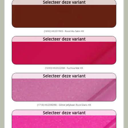
Selecteer deze variant
(1692) HX20196S - Rood Alu Satin HX
Selecteer deze variant
(1693) HX20220M - Fuchsia Mat HX
Selecteer deze variant
(1718) HX20RDRB – Glitter Jellybean Roze Glans HX
Selecteer deze variant