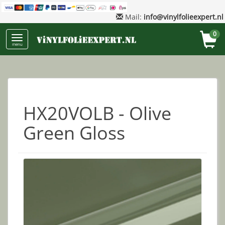
Mail:
info@vinylfolieexpert.nl
0
menu
HX20VOLB - Olive
Green Gloss