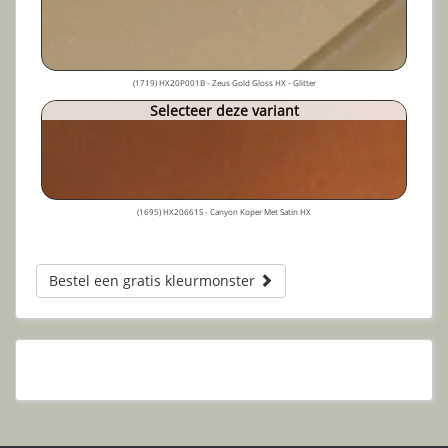
(1719) HX20P001B - Zeus Gold Gloss HX - Glitter
Selecteer deze variant
(1695) HX20661S - Canyon Koper Met Satin HX
Bestel een gratis kleurmonster