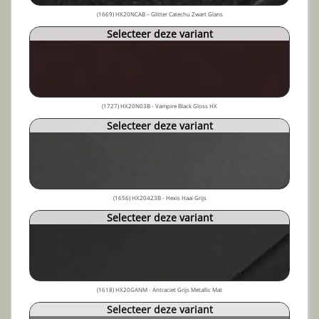
(1669) HX20NCAB – Glitter Catechu Zwart Glans
Selecteer deze variant
(1727) HX20N03B - Vampire Black Gloss HX
Selecteer deze variant
(1656) HX20423B - Hexis Haai Grijs
Selecteer deze variant
(1618) HX20GANM - Antraciet Grijs Metallic Mat
Selecteer deze variant