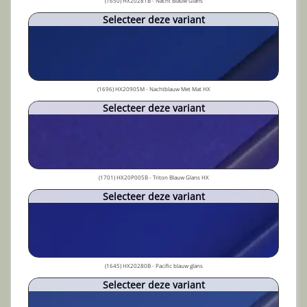
(1650) HX20281B - Nacht Blauw Glans
Selecteer deze variant
(1696) HX20905M - Nachtblauw Met Mat HX
Selecteer deze variant
(1701) HX20P005B - Triton Blauw Glans HX
Selecteer deze variant
(1645) HX20280B - Pacific blauw glans
Selecteer deze variant