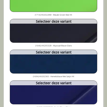
(1714) HX20228M - Wasabi Groen Mat HX
Selecteer deze variant
(1646) HX20532B - Abyssaal Blauw Glans
Selecteer deze variant
(1694) HX20236S - Hemelsblauw Met Satijn HX
Selecteer deze variant