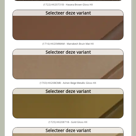
(1722) HX20731B - Havana Brown Gloss HX
Selecteer deze variant
(1716) HX20MMAM - Marrakesh Bruin Mat HX
Selecteer deze variant
(1703) HX20BCMB - Ashen Beige Metallic Gloss HX
Selecteer deze variant
(1725) HX20871B - Gold Gloss HX
Selecteer deze variant