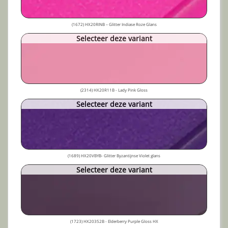
(1672) HX20RINB – Glitter Indiase Roze Glans
Selecteer deze variant
(2314) HX20R11B - Lady Pink Gloss
Selecteer deze variant
(1689) HX20VBYB- Glitter Byzantijnse Violet glans
Selecteer deze variant
(1723) HX20352B - Elderberry Purple Gloss HX