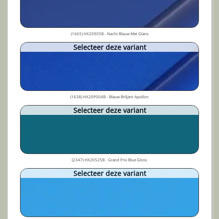
(1665) HX20905B - Nacht Blauw Met Glans
Selecteer deze variant
(1638) HX20P004B - Blauw Briljant Apollon
Selecteer deze variant
(2347) HX20525B - Grand Prix Blue Gloss
Selecteer deze variant