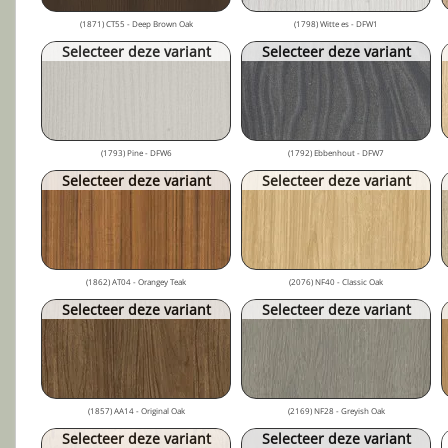
(1871) CT55 - Deep Brown Oak
(1798) Witte es - DFW1
Selecteer deze variant
Selecteer deze variant
(1793) Pine - DFW6
(1792) Ebbenhout - DFW7
Selecteer deze variant
Selecteer deze variant
(1862) AT04 - Orangey Teak
(2076) NF40 - Classic Oak
Selecteer deze variant
Selecteer deze variant
(1857) AA14 - Original Oak
(2169) NF28 - Greyish Oak
Selecteer deze variant
Selecteer deze variant