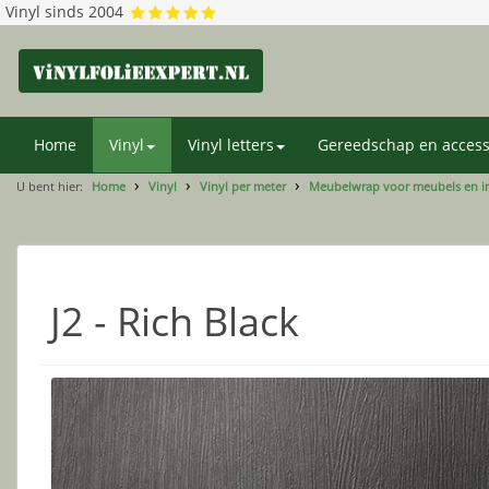
Vinyl sinds 2004
Home
Vinyl
Vinyl letters
Gereedschap en access
U bent hier:
Home
Vinyl
Vinyl per meter
Meubelwrap voor meubels en in
J2 - Rich Black