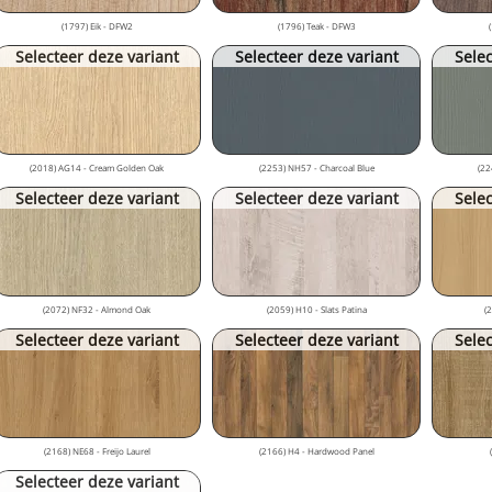
(1797) Eik - DFW2
(1796) Teak - DFW3
Selecteer deze variant
Selecteer deze variant
Selec
(2018) AG14 - Cream Golden Oak
(2253) NH57 - Charcoal Blue
(22
Selecteer deze variant
Selecteer deze variant
Selec
(2072) NF32 - Almond Oak
(2059) H10 - Slats Patina
(
Selecteer deze variant
Selecteer deze variant
Selec
(2168) NE68 - Freijo Laurel
(2166) H4 - Hardwood Panel
Selecteer deze variant