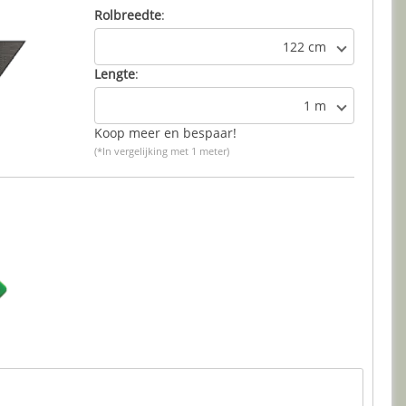
Rolbreedte
:
122 cm
Lengte
:
1 m
Koop meer en bespaar!
(*In vergelijking met 1 meter)