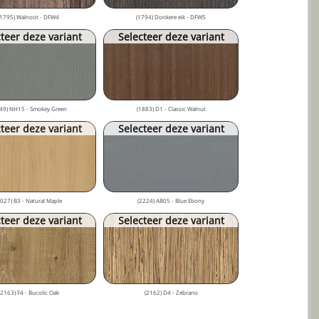
(1795) Walnoot - DFW4
(1794) Donkere eik - DFW5
teer deze variant
Selecteer deze variant
49) NH15 - Smokey Green
(1883) D1 - Classic Walnut
teer deze variant
Selecteer deze variant
2027) B3 - Natural Maple
(2224) AB05 - Blue Ebony
teer deze variant
Selecteer deze variant
(2163) F4 - Bucolic Oak
(2162) D4 - Zebrano