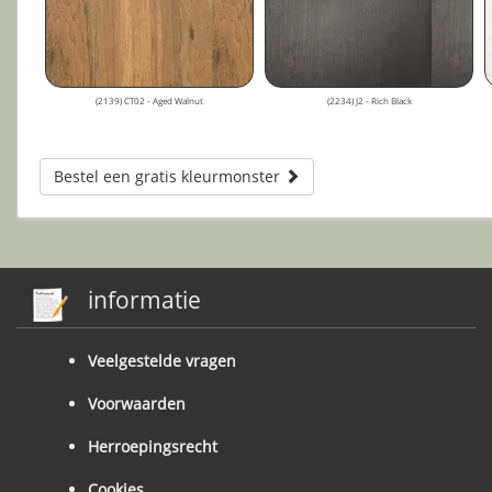
(2139) CT02 - Aged Walnut
(2234) J2 - Rich Black
Bestel een gratis kleurmonster
informatie
Veelgestelde vragen
Voorwaarden
Herroepingsrecht
Cookies