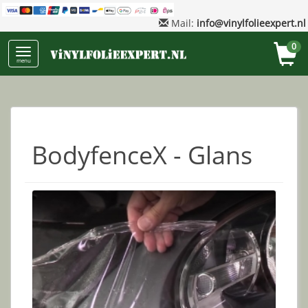
Mail:
info@vinylfolieexpert.nl
0
menu
BodyfenceX - Glans