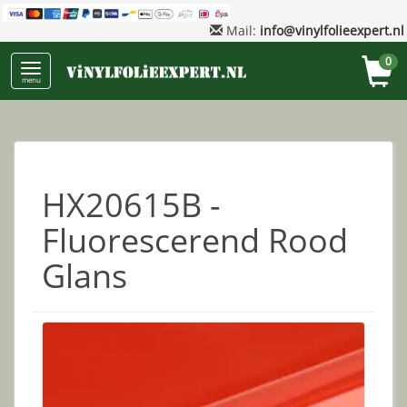
Mail:
info@vinylfolieexpert.nl
0
menu
HX20615B -
Fluorescerend Rood
Glans