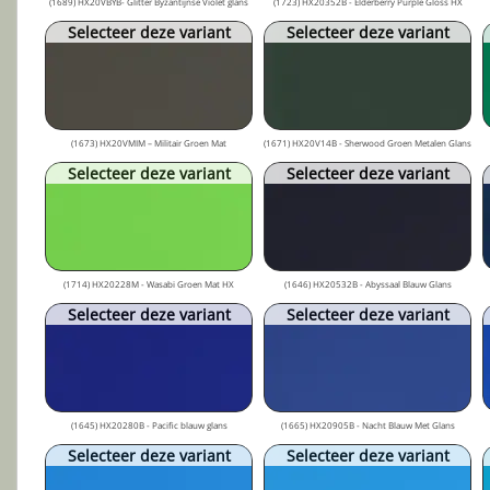
(1689) HX20VBYB- Glitter Byzantijnse Violet glans
(1723) HX20352B - Elderberry Purple Gloss HX
Selecteer deze variant
Selecteer deze variant
(1673) HX20VMIM – Militair Groen Mat
(1671) HX20V14B - Sherwood Groen Metalen Glans
Selecteer deze variant
Selecteer deze variant
(1714) HX20228M - Wasabi Groen Mat HX
(1646) HX20532B - Abyssaal Blauw Glans
Selecteer deze variant
Selecteer deze variant
(1645) HX20280B - Pacific blauw glans
(1665) HX20905B - Nacht Blauw Met Glans
Selecteer deze variant
Selecteer deze variant