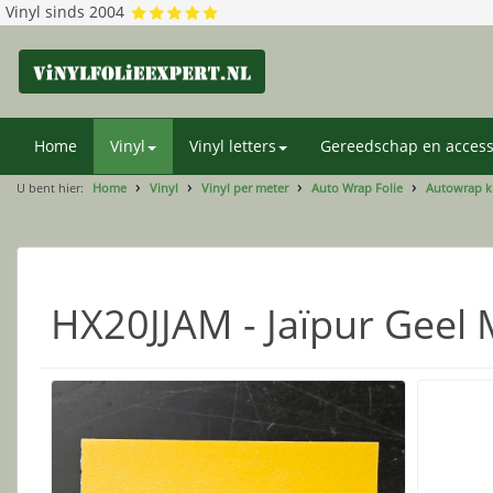
Vinyl sinds 2004
Home
Vinyl
Vinyl letters
Gereedschap en access
U bent hier:
Home
Vinyl
Vinyl per meter
Auto Wrap Folie
Autowrap k
HX20JJAM - Jaïpur Geel M