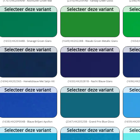
(1707) HX20VAVM - Avonturen Groen Mat
(2316) HX20VFAB - Fairway Green Gloss
(2346) H
Selecteer deze variant
Selecteer deze variant
Selec
(1653) HX20348B - Smaragd Groen Glans
(1649) HX20228B - Wasabi Groen Metallic Glans
(1654) 
Selecteer deze variant
Selecteer deze variant
Selec
(1694) HX20236S - Hemelsblauw Met Satijn HX
(1650) HX20281B - Nacht Blauw Glans
(1696) HX2
Selecteer deze variant
Selecteer deze variant
Selec
(1638) HX20P004B - Blauw Briljant Apollon
(2347) HX20525B - Grand Prix Blue Gloss
(1659) HX205
Selecteer deze variant
Selecteer deze variant
Selec