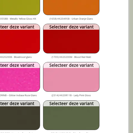
0558B - Metallic Yellow Gloss HX
(1658) HX20495B - Urban Oranje Glans
teer deze variant
Selecteer deze variant
 HX20200B - Bloedrood glans
(1705) HX20200M - Blood Red Matt
teer deze variant
Selecteer deze variant
RINB – Glitter Indiase Roze Glans
(2314) HX20R11B - Lady Pink Gloss
teer deze variant
Selecteer deze variant