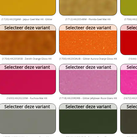
(1720) HX20JJAM - Jaïpur Geel Mat HX -Glitter
(1712) HX20548M - Florida Geel Mat HX
(1706) HX2
Selecteer deze variant
Selecteer deze variant
Selec
(1704) HX20585B - Zenith Orange Gloss HX
(1700) HX20OAUB – Glitter Aurora Oranje Gloss HX
(1644)
Selecteer deze variant
Selecteer deze variant
Selec
(1693) HX20220M - Fuchsia Mat HX
(1718) HX20RDRB – Glitter Jellybean Roze Glans HX
(1672) HX20
Selecteer deze variant
Selecteer deze variant
Selec