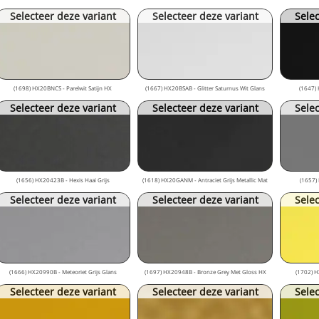
Selecteer deze variant
Selecteer deze variant
Selec
(1698) HX20BNCS - Parelwit Satijn HX
(1667) HX20BSAB - Glitter Saturnus Wit Glans
(1647) 
Selecteer deze variant
Selecteer deze variant
Selec
(1656) HX20423B - Hexis Haai Grijs
(1618) HX20GANM - Antraciet Grijs Metallic Mat
(1657) 
Selecteer deze variant
Selecteer deze variant
Selec
(1666) HX20990B - Meteoriet Grijs Glans
(1697) HX20948B - Bronze Grey Met Gloss HX
(1702) H
Selecteer deze variant
Selecteer deze variant
Selec