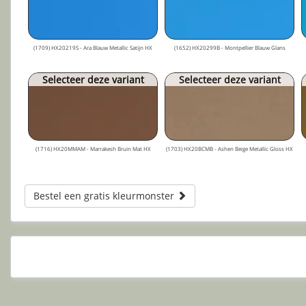
(1709) HX20219S - Ara Blauw Metallic Satijn HX
(1652) HX20299B - Montpellier Blauw Glans
Selecteer deze variant
Selecteer deze variant
(1716) HX20MMAM - Marrakesh Bruin Mat HX
(1703) HX20BCMB - Ashen Beige Metallic Gloss HX
Bestel een gratis kleurmonster