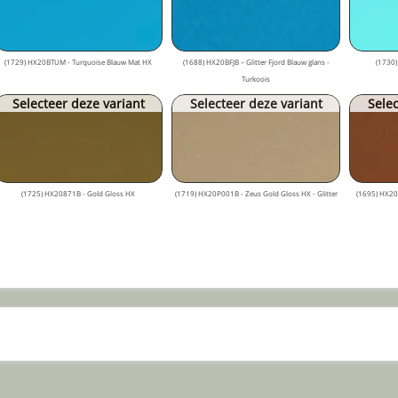
(1729) HX20BTUM - Turquoise Blauw Mat HX
(1688) HX20BFJB – Glitter Fjord Blauw glans -
(1730)
Turkoois
Selecteer deze variant
Selecteer deze variant
Selec
(1725) HX20871B - Gold Gloss HX
(1719) HX20P001B - Zeus Gold Gloss HX - Glitter
(1695) HX20