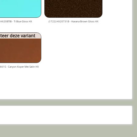
 HX20BTIB - Ti Blue Gloss HX
(1722) HX20731B - Havana Brown Gloss HX
teer deze variant
661S - Canyon Koper Met Satin HX