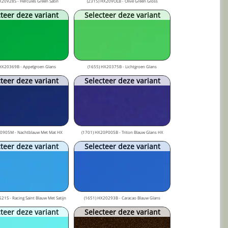
X20V28S - Hercules Green Satin
(2315) HX20VOLB - Olive Green Gloss
teer deze variant
Selecteer deze variant
HX20369B - Appelgroen Glans
(1655) HX20375B - Lichtgroen Glans
teer deze variant
Selecteer deze variant
0905M - Nachtblauw Met Mat HX
(1701) HX20P005B - Triton Blauw Glans HX
teer deze variant
Selecteer deze variant
21S - Racing Saint Blauw Met Satijn
(1651) HX20293B - Caracao Blauw Glans
teer deze variant
Selecteer deze variant