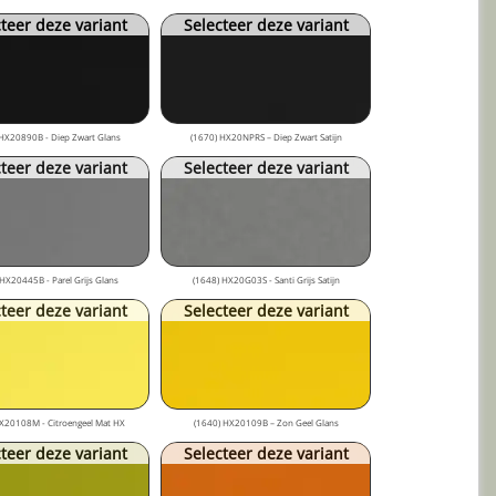
teer deze variant
Selecteer deze variant
HX20890B - Diep Zwart Glans
(1670) HX20NPRS – Diep Zwart Satijn
teer deze variant
Selecteer deze variant
HX20445B - Parel Grijs Glans
(1648) HX20G03S - Santi Grijs Satijn
teer deze variant
Selecteer deze variant
X20108M - Citroengeel Mat HX
(1640) HX20109B – Zon Geel Glans
teer deze variant
Selecteer deze variant