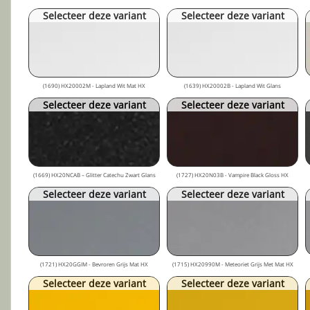
Selecteer deze variant
Selecteer deze variant
(1690) HX20002M - Lapland Wit Mat HX
(1639) HX20002B - Lapland Wit Glans
Selecteer deze variant
Selecteer deze variant
(1669) HX20NCAB – Glitter Catechu Zwart Glans
(1727) HX20N03B - Vampire Black Gloss HX
Selecteer deze variant
Selecteer deze variant
(1721) HX20GGIM - Bevroren Grijs Mat HX
(1715) HX20990M - Meteoriet Grijs Met Mat HX
Selecteer deze variant
Selecteer deze variant