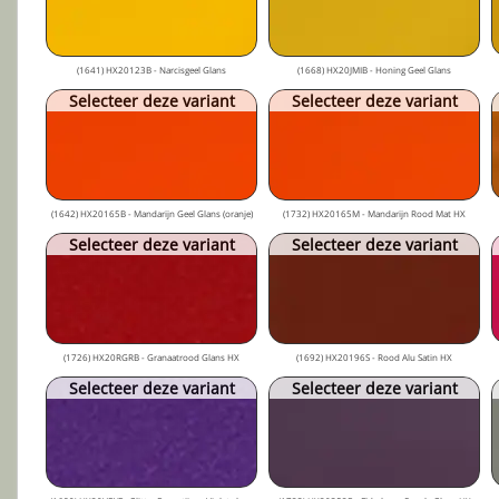
(1641) HX20123B - Narcisgeel Glans
(1668) HX20JMIB - Honing Geel Glans
Selecteer deze variant
Selecteer deze variant
(1642) HX20165B - Mandarijn Geel Glans (oranje)
(1732) HX20165M - Mandarijn Rood Mat HX
Selecteer deze variant
Selecteer deze variant
(1726) HX20RGRB - Granaatrood Glans HX
(1692) HX20196S - Rood Alu Satin HX
Selecteer deze variant
Selecteer deze variant