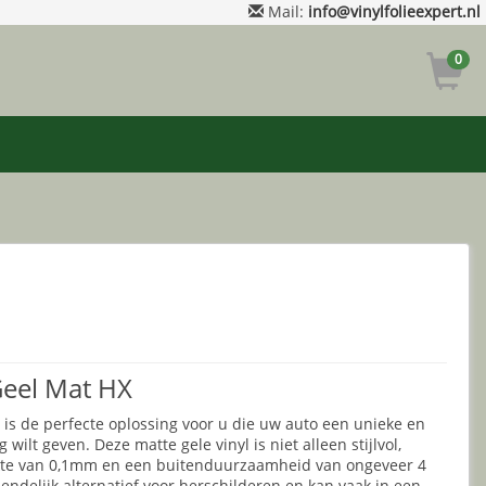
Mail:
info@vinylfolieexpert.nl
0
Geel Mat HX
e is de perfecte oplossing voor u die uw auto een unieke en
 wilt geven. Deze matte gele vinyl is niet alleen stijlvol,
ikte van 0,1mm en een buitenduurzaamheid van ongeveer 4
iendelijk alternatief voor herschilderen en kan vaak in een