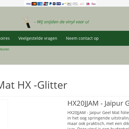
- Wij snijden de vinyl voor u!
oires
Veelgestelde vragen
Neem contact op
leuren
at HX -Glitter
HX20JJAM - Jaïpur 
HX20JJAM - Jaïpur Geel Mat foli
in het oog springende uitstraling
maar ook praktisch, met een d
jaar. Deze vinyl is een budgetvr