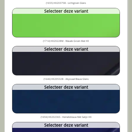
(1655) HX20375B - Lichtgroen Glans
Selecteer deze variant
(1714) HX20228M - Wasabi Groen Mat HX
Selecteer deze variant
(1646) HX20532B - Abyssaal Blauw Glans
Selecteer deze variant
(1694) HX20236S - Hemelsblauw Met Satijn HX
Selecteer deze variant