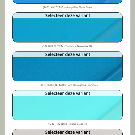
(1652) HX20299B - Montpellier Blauw Glans
Selecteer deze variant
(1729) HX20BTUM - Turquoise Blauw Mat HX
Selecteer deze variant
(1688) HX20BFJB – Glitter Fjord Blauw glans - Turkoois
Selecteer deze variant
(1730) HX20BTIB - Ti Blue Gloss HX
Selecteer deze variant