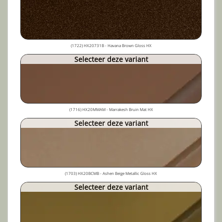
(1722) HX20731B - Havana Brown Gloss HX
Selecteer deze variant
(1716) HX20MMAM - Marrakesh Bruin Mat HX
Selecteer deze variant
(1703) HX20BCMB - Ashen Beige Metallic Gloss HX
Selecteer deze variant