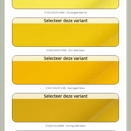
(1702) HX20108M - Citroengeel Mat HX
Selecteer deze variant
(1640) HX20109B – Zon Geel Glans
Selecteer deze variant
(1641) HX20123B - Narcisgeel Glans
Selecteer deze variant
(1668) HX20JMIB - Honing Geel Glans