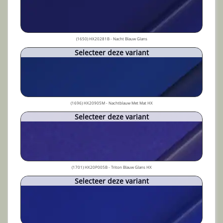
(1650) HX20281B - Nacht Blauw Glans
Selecteer deze variant
(1696) HX20905M - Nachtblauw Met Mat HX
Selecteer deze variant
(1701) HX20P005B - Triton Blauw Glans HX
Selecteer deze variant