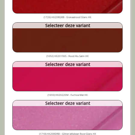
(1726) HX20RGRB - Granaatrood Glans HX
Selecteer deze variant
(1692) HX20196S - Rood Alu Satin HX
Selecteer deze variant
(1693) HX20220M - Fuchsia Mat HX
Selecteer deze variant
(1718) HX20RDRB – Glitter Jellybean Roze Glans HX