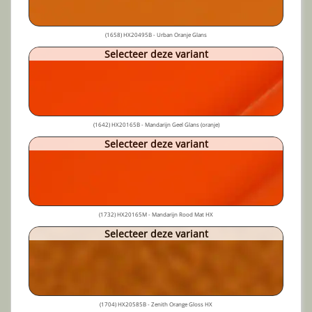
(1658) HX20495B - Urban Oranje Glans
Selecteer deze variant
(1642) HX20165B - Mandarijn Geel Glans (oranje)
Selecteer deze variant
(1732) HX20165M - Mandarijn Rood Mat HX
Selecteer deze variant
(1704) HX20585B - Zenith Orange Gloss HX