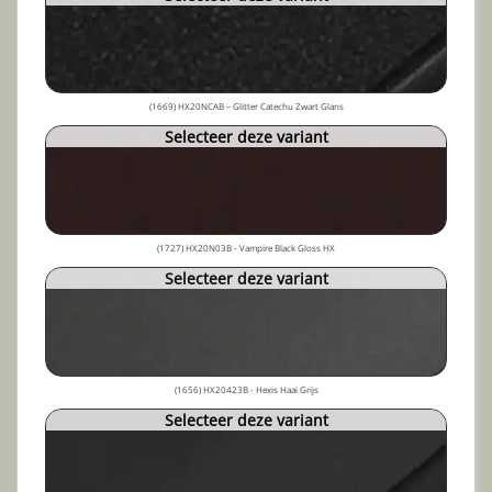
(1669) HX20NCAB – Glitter Catechu Zwart Glans
Selecteer deze variant
(1727) HX20N03B - Vampire Black Gloss HX
Selecteer deze variant
(1656) HX20423B - Hexis Haai Grijs
Selecteer deze variant