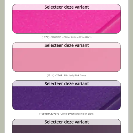
Selecteer deze variant
(1672) HX20RINB – Glitter Indiase Roze Glans
Selecteer deze variant
(2314) HX20R11B - Lady Pink Gloss
Selecteer deze variant
(1689) HX20VBYB- Glitter Byzantijnse Violet glans
Selecteer deze variant