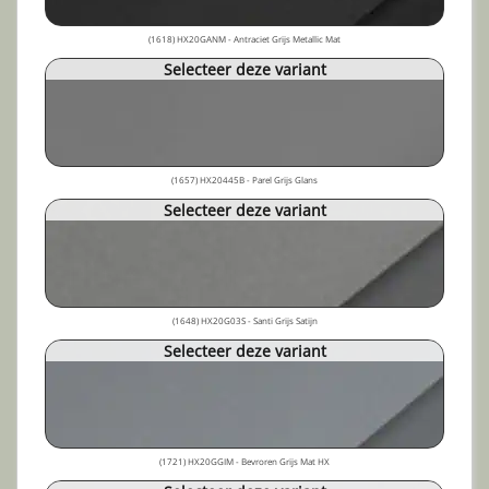
(1618) HX20GANM - Antraciet Grijs Metallic Mat
Selecteer deze variant
(1657) HX20445B - Parel Grijs Glans
Selecteer deze variant
(1648) HX20G03S - Santi Grijs Satijn
Selecteer deze variant
(1721) HX20GGIM - Bevroren Grijs Mat HX