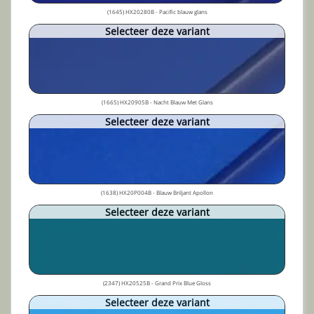
(1645) HX20280B - Pacific blauw glans
Selecteer deze variant
(1665) HX20905B - Nacht Blauw Met Glans
Selecteer deze variant
(1638) HX20P004B - Blauw Briljant Apollon
Selecteer deze variant
(2347) HX20525B - Grand Prix Blue Gloss
Selecteer deze variant