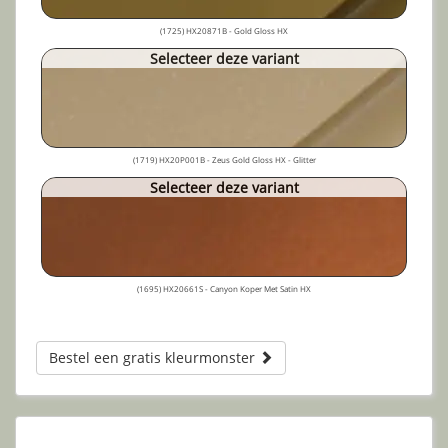
(1725) HX20871B - Gold Gloss HX
Selecteer deze variant
(1719) HX20P001B - Zeus Gold Gloss HX - Glitter
Selecteer deze variant
(1695) HX20661S - Canyon Koper Met Satin HX
Bestel een gratis kleurmonster