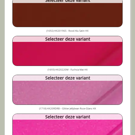
Selecteer deze variant
(1692) HX20196S - Rood Alu Satin HX
Selecteer deze variant
(1693) HX20220M - Fuchsia Mat HX
Selecteer deze variant
(1718) HX20RDRB – Glitter Jellybean Roze Glans HX
Selecteer deze variant