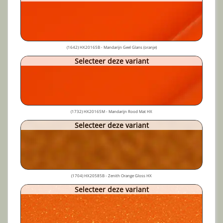
(1642) HX20165B - Mandarijn Geel Glans (oranje)
Selecteer deze variant
(1732) HX20165M - Mandarijn Rood Mat HX
Selecteer deze variant
(1704) HX20585B - Zenith Orange Gloss HX
Selecteer deze variant