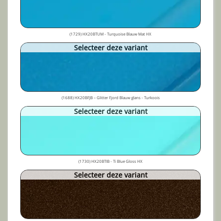
(1729) HX20BTUM - Turquoise Blauw Mat HX
Selecteer deze variant
(1688) HX20BFJB – Glitter Fjord Blauw glans - Turkoois
Selecteer deze variant
(1730) HX20BTIB - Ti Blue Gloss HX
Selecteer deze variant