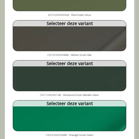
(2315) HX20VOLB - Olive Green Gloss
Selecteer deze variant
(1673) HX20VMIM – Militair Groen Mat
Selecteer deze variant
(1671) HX20V14B - Sherwood Groen Metalen Glans
Selecteer deze variant
(1653) HX20348B - Smaragd Groen Glans