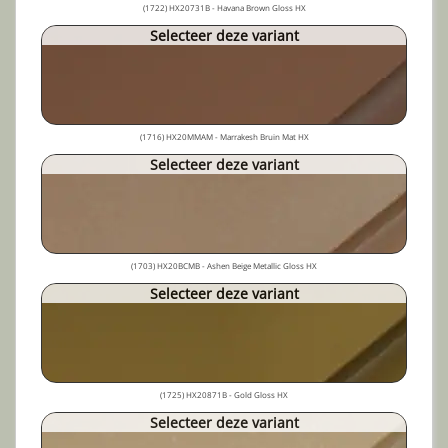
(1722) HX20731B - Havana Brown Gloss HX
Selecteer deze variant
(1716) HX20MMAM - Marrakesh Bruin Mat HX
Selecteer deze variant
(1703) HX20BCMB - Ashen Beige Metallic Gloss HX
Selecteer deze variant
(1725) HX20871B - Gold Gloss HX
Selecteer deze variant