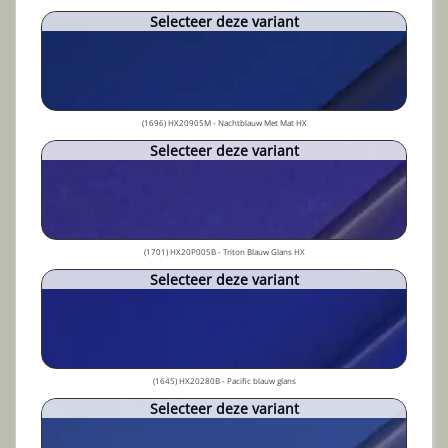
Selecteer deze variant
(1696) HX20905M - Nachtblauw Met Mat HX
Selecteer deze variant
(1701) HX20P005B - Triton Blauw Glans HX
Selecteer deze variant
(1645) HX20280B - Pacific blauw glans
Selecteer deze variant