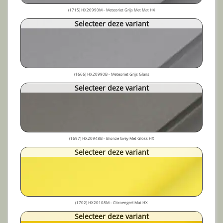
(1715) HX20990M - Meteoriet Grijs Met Mat HX
Selecteer deze variant
(1666) HX20990B - Meteoriet Grijs Glans
Selecteer deze variant
(1697) HX20948B - Bronze Grey Met Gloss HX
Selecteer deze variant
(1702) HX20108M - Citroengeel Mat HX
Selecteer deze variant