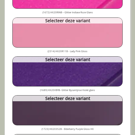
(1672) HX20RINB – Glitter Indiase Roze Glans
Selecteer deze variant
(2314) HX20R11B - Lady Pink Gloss
Selecteer deze variant
(1689) HX20VBYB- Glitter Byzantijnse Violet glans
Selecteer deze variant
(1723) HX20352B - Elderberry Purple Gloss HX