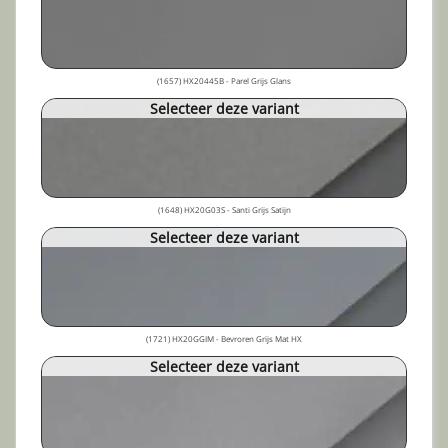
(1657) HX20445B - Parel Grijs Glans
Selecteer deze variant
(1648) HX20G03S - Santi Grijs Satijn
Selecteer deze variant
(1721) HX20GGIM - Bevroren Grijs Mat HX
Selecteer deze variant