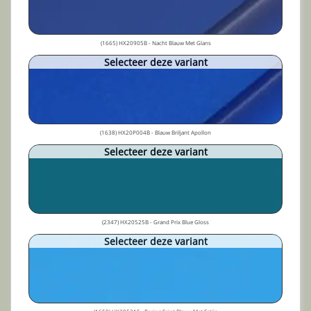
(1665) HX20905B - Nacht Blauw Met Glans
Selecteer deze variant
(1638) HX20P004B - Blauw Briljant Apollon
Selecteer deze variant
(2347) HX20525B - Grand Prix Blue Gloss
Selecteer deze variant