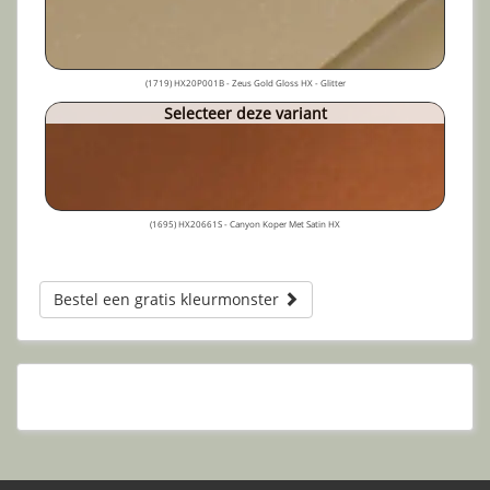
(1719) HX20P001B - Zeus Gold Gloss HX - Glitter
Selecteer deze variant
(1695) HX20661S - Canyon Koper Met Satin HX
Bestel een gratis kleurmonster