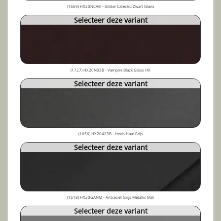
(1669) HX20NCAB – Glitter Catechu Zwart Glans
Selecteer deze variant
(1727) HX20N03B - Vampire Black Gloss HX
Selecteer deze variant
(1656) HX20423B - Hexis Haai Grijs
Selecteer deze variant
(1618) HX20GANM - Antraciet Grijs Metallic Mat
Selecteer deze variant