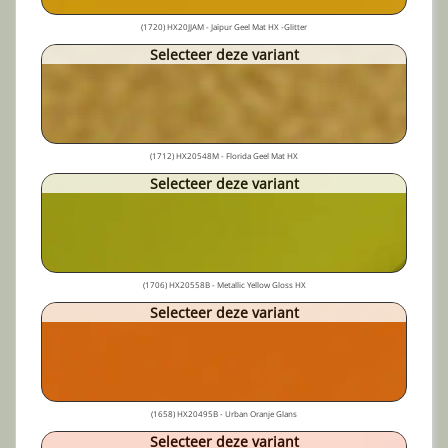
(1720) HX20JJAM - Jaïpur Geel Mat HX -Glitter
Selecteer deze variant
(1712) HX20548M - Florida Geel Mat HX
Selecteer deze variant
(1706) HX20558B - Metallic Yellow Gloss HX
Selecteer deze variant
(1658) HX20495B - Urban Oranje Glans
Selecteer deze variant