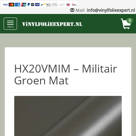
Mail:
info@vinylfolieexpert.nl
0
menu
HX20VMIM – Militair
Groen Mat