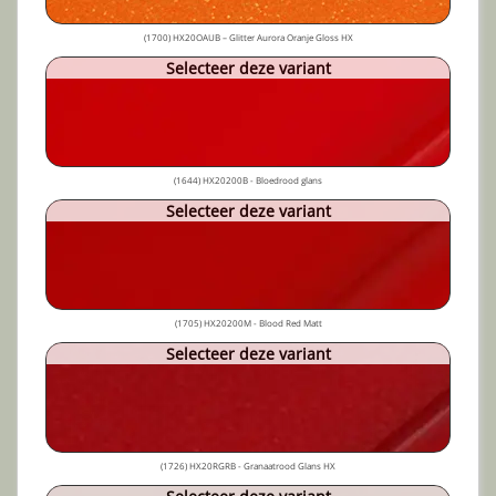
(1700) HX20OAUB – Glitter Aurora Oranje Gloss HX
Selecteer deze variant
(1644) HX20200B - Bloedrood glans
Selecteer deze variant
(1705) HX20200M - Blood Red Matt
Selecteer deze variant
(1726) HX20RGRB - Granaatrood Glans HX