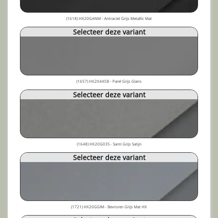
(1618) HX20GANM - Antraciet Grijs Metallic Mat
Selecteer deze variant
(1657) HX20445B - Parel Grijs Glans
Selecteer deze variant
(1648) HX20G03S - Santi Grijs Satijn
Selecteer deze variant
(1721) HX20GGIM - Bevroren Grijs Mat HX