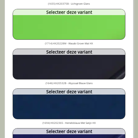
(1655) HX20375B - Lichtgroen Glans
Selecteer deze variant
(1714) HX20228M - Wasabi Groen Mat HX
Selecteer deze variant
(1646) HX20532B - Abyssaal Blauw Glans
Selecteer deze variant
(1694) HX20236S - Hemelsblauw Met Satijn HX
Selecteer deze variant