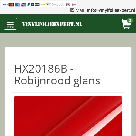
Mail:
info@vinylfolieexpert.nl
0
menu
HX20186B -
Robijnrood glans