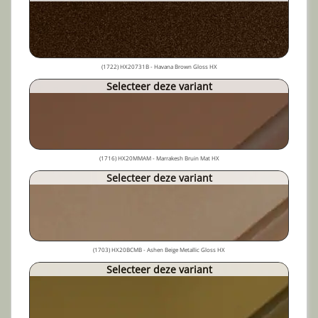
(1722) HX20731B - Havana Brown Gloss HX
Selecteer deze variant
(1716) HX20MMAM - Marrakesh Bruin Mat HX
Selecteer deze variant
(1703) HX20BCMB - Ashen Beige Metallic Gloss HX
Selecteer deze variant