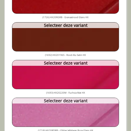
(1726) HX20RGRB - Granaatrood Glans HX
Selecteer deze variant
(1692) HX20196S - Rood Alu Satin HX
Selecteer deze variant
(1693) HX20220M - Fuchsia Mat HX
Selecteer deze variant
(1718) HX20RDRB – Glitter Jellybean Roze Glans HX