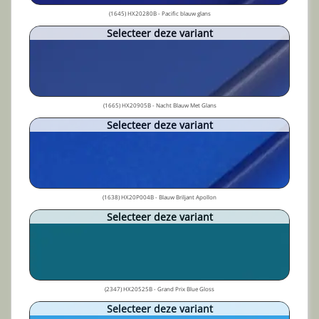
(1645) HX20280B - Pacific blauw glans
Selecteer deze variant
(1665) HX20905B - Nacht Blauw Met Glans
Selecteer deze variant
(1638) HX20P004B - Blauw Briljant Apollon
Selecteer deze variant
(2347) HX20525B - Grand Prix Blue Gloss
Selecteer deze variant