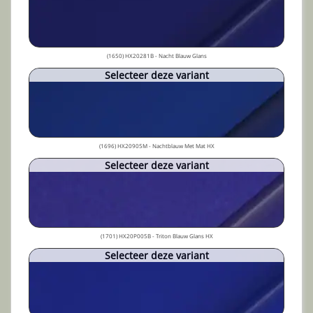
(1650) HX20281B - Nacht Blauw Glans
Selecteer deze variant
(1696) HX20905M - Nachtblauw Met Mat HX
Selecteer deze variant
(1701) HX20P005B - Triton Blauw Glans HX
Selecteer deze variant