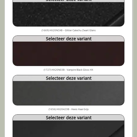
(1669) HX20NCAB – Glitter Catechu Zwart Glans
Selecteer deze variant
(1727) HX20N03B - Vampire Black Gloss HX
Selecteer deze variant
(1656) HX20423B - Hexis Haai Grijs
Selecteer deze variant