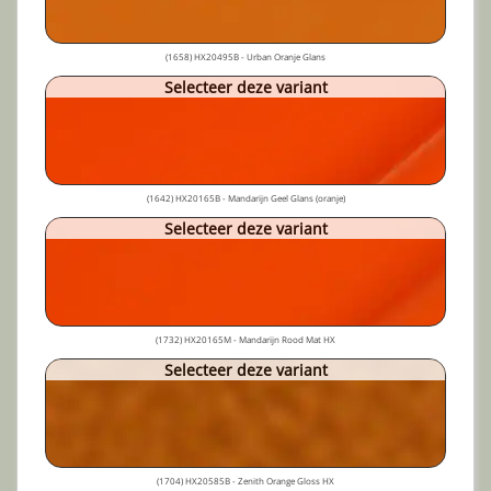
(1658) HX20495B - Urban Oranje Glans
Selecteer deze variant
(1642) HX20165B - Mandarijn Geel Glans (oranje)
Selecteer deze variant
(1732) HX20165M - Mandarijn Rood Mat HX
Selecteer deze variant
(1704) HX20585B - Zenith Orange Gloss HX