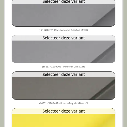
Selecteer deze variant
(1715) HX20990M - Meteoriet Grijs Met Mat HX
Selecteer deze variant
(1666) HX20990B - Meteoriet Grijs Glans
Selecteer deze variant
(1697) HX20948B - Bronze Grey Met Gloss HX
Selecteer deze variant