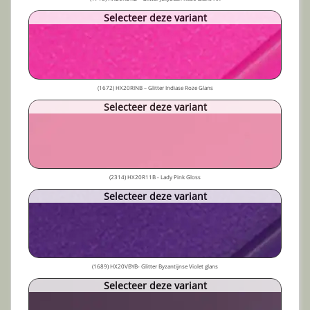
Selecteer deze variant
(1672) HX20RINB – Glitter Indiase Roze Glans
Selecteer deze variant
(2314) HX20R11B - Lady Pink Gloss
Selecteer deze variant
(1689) HX20VBYB- Glitter Byzantijnse Violet glans
Selecteer deze variant