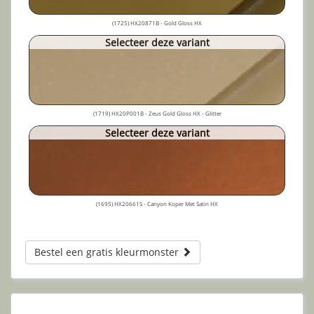
(1725) HX20871B - Gold Gloss HX
Selecteer deze variant
(1719) HX20P001B - Zeus Gold Gloss HX - Glitter
Selecteer deze variant
(1695) HX20661S - Canyon Koper Met Satin HX
Bestel een gratis kleurmonster