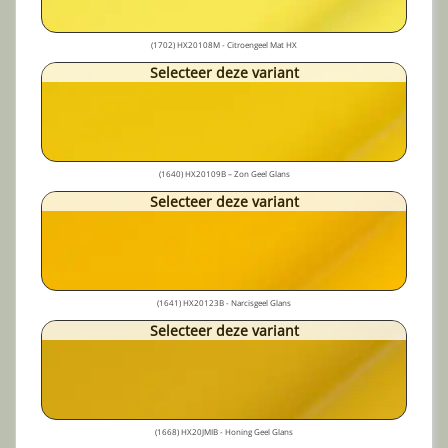
(1702) HX20108M - Citroengeel Mat HX
Selecteer deze variant
(1640) HX20109B – Zon Geel Glans
Selecteer deze variant
(1641) HX20123B - Narcisgeel Glans
Selecteer deze variant
(1668) HX20JMIB - Honing Geel Glans