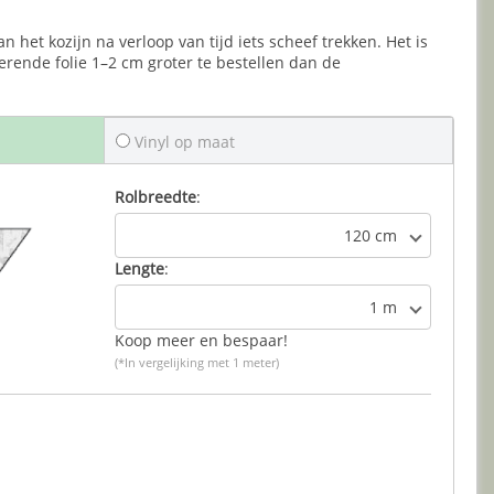
n het kozijn na verloop van tijd iets scheef trekken. Het is
ende folie 1–2 cm groter te bestellen dan de
Vinyl op maat
Rolbreedte
:
120 cm
Lengte
:
1 m
Koop meer en bespaar!
(*In vergelijking met 1 meter)