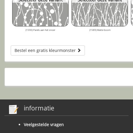
(1590) Parels aan het snoer
(1589) Matte boom
Bestel een gratis kleurmonster
informatie
Veelgestelde vragen