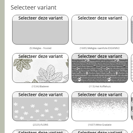
Selecteer variant
Selecteer deze variant
Selecteer deze variant
(5) Matglas - frosted
(1685) Melkglas raamfolie E3GIVMV2
Selecteer deze variant
Selecteer deze variant
(1534) Bladeren
(113) Het Koffiehuis
Selecteer deze variant
Selecteer deze variant
(2325) FLORIS
(1607) Witte Gradatie
Selecteer deze variant
Selecteer deze variant