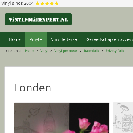
Vinyl sinds 2004
Home
Vinyl
Vinyl letters
Gereedschap en access
U bent hier:
Home
Vinyl
Vinyl per meter
Raamfolie
Privacy folie
Londen