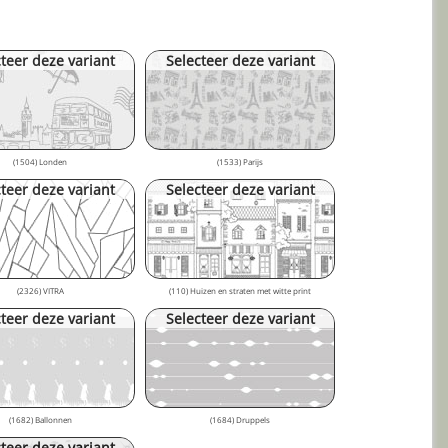
teer deze variant
Selecteer deze variant
(1504) Londen
(1533) Parijs
teer deze variant
Selecteer deze variant
(2326) VITRA
(110) Huizen en straten met witte print
teer deze variant
Selecteer deze variant
(1682) Ballonnen
(1684) Druppels
teer deze variant